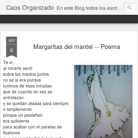
Caos Organizado
En este Blog todos los escritos pertenecen a Estanislao María Newbery del Valle. Nacido en San Pablo Brasil y posteriormente radicado en la Argentina. Todo lo que aqui figura ha salido de una mente perversa y alocada por lo que se recomienda precaución en la lectura, debido a que estos escritos pueden ser ofensivos y/o dañinos para la salud mental de cualquiera, sin distinción de credos, sexo, razas y/o maneras.
SEP
Margaritas del mantel -- Poema
6
Te vi,
al mirarte sentí
todos los miedos juntos
no sé si era porque
tuvimos de esas miradas
que de cuando en vez se
entrelazan
y se quedan atadas para siempre
o simplemente
porque un pestañeo
era suficiente
para acabar con el paraíso de
ilusiones